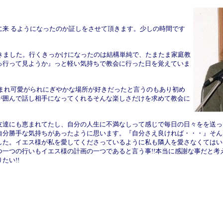
来 るようになったのか証しをさせて頂きます。少しの時間です
きました。行くきっかけになったのは結構単純で、たまたま家庭教
っ行って見ようか』っと軽い気持ちで教会に行った日を覚えていま
まれ可愛がられにぎやかな場所が好きだったと言うのもあり初め
が囲んで話し相手になってくれるそんな楽しさだけを求めて教会に
達にも恵まれてたし、自分の人生に不満なしって感じで毎日の日々をを送っ
自分勝手な気持ちがあったように思います。『自分さえ良ければ・・・』そん
した。イエス様が私を愛してくださっているように私も隣人を愛さなくてはい
一つの行いもイエス様の計画の一つであると言う事!!本当に感謝な事だと考
たい!!