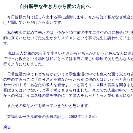
自分勝手な生き方から愛の方向へ
今日皆様の前で証しを出来る事に感謝します。今から短く私がなぜ教会に
けど聞いていただけたら幸いです。
私が教会に始めて来たのは、今から15年前の中学二年生の時に教会に行
師に来ていただいてた先生がクリスチャンという事で先生に誘われて『ま
す。
私は三人兄弟の末っ子で小さいときからどちらかというと色んな人に囲
て行った教会という場所は私にとっては本当に楽しい場所であり色んな人
行くようになりました。
日常生活の中でもどちらかというと学生生活の中でも色んな面で恵まれ友
の中のすみっこに『自分さえ不満なかったら別に他の人はいい』っと言う
セージの中で『あなたの隣人を愛せよ』っと言うイエス様の言葉を聞きま
喜ばせてはいけないっと深く考えさせられました。今までの人生の中で一つ
からの私は、イエス様の愛を中心にして隣人をもっともっと愛せる人になり
またその様な人生を送っていきたいと思います。
（東福山ルーテル教会の会員の証し、2002年11月2日）
戻る