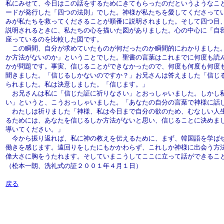
私にみせて、今日はこの話をするためにきてもらったのだというようなこ
ードが発行した「四つの法則」でした。神様が私たちを愛してくださって
みが私たちを救ってくださることが順番に説明されました。そして四つ目
説明されるときに、私たちの心を描いた図がありました。心の中心に「自
座っているのを比較した図です。
この瞬間、自分が求めていたものが何だったのか瞬間的にわかりました。
か方法がないのか」ということでした。聖書の言葉はこれまでに何度も読
かが問題です。事実、信じることができなかったので、何度も何度も何度
聞きました。「信じるしかないのですか？」お兄さんは答えました「信じ
られました。私は決意しました。「信じます。」
お兄さんは私に「信じた証に祈りなさい」とおっしゃいました。しかし私
い」というと、こうおっしゃいました。「あなたの自分の言葉で神様に話
わたしは祈りました「神様、私は今日まで自分の欲のため、むなしい人生
るためには、あなたを信じるしか方法がないと思い、信じることに決めま
導いてください。」
今から振り返れば、私に神の教えを伝えるために、まず、韓国語を学ばせ
働きを感じます。遠回りをしたにもかかわらず、これしか神様に出会う方
偉大さに胸をうたれます。そしていまこうしてここに立って話ができるこ
（松本一朗、洗礼式の証
２００１年４月１日）
戻る