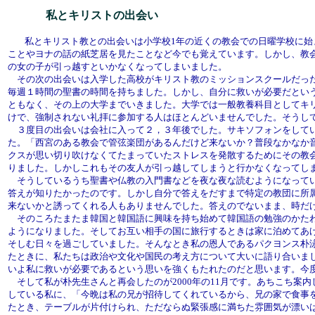
私とキリストの出会い
私とキリスト教との出会いは小学校1年の近くの教会での日曜学校に始
ことやヨナの話の紙芝居を見たことなど今でも覚えています。しかし、教
の女の子が引っ越すといかなくなってしまいました。
その次の出会いは入学した高校がキリスト教のミッションスクールだっ
毎週１時間の聖書の時間を持ちました。しかし、自分に救いが必要だとい
ともなく、その上の大学までいきました。大学では一般教養科目としてキ
けで、強制されない礼拝に参加する人はほとんどいませんでした。そうし
３度目の出会いは会社に入って２，３年後でした。サキソフォンをしてい
た。「西宮のある教会で管弦楽団があるんだけど来ないか？普段なかなか
クスが思い切り吹けなくてたまっていたストレスを発散するためにその教
りました。しかしこれもその友人が引っ越してしまうと行かなくなってし
そうしているうち聖書や仏教の入門書などを夜な夜な読むようになってい
答えが知りたかったのです。しかし自分で答えをだすまで特定の教団に所
来ないかと誘ってくれる人もありませんでした。答えのでないまま、時だ
そのころたまたま韓国と韓国語に興味を持ち始めて韓国語の勉強のかたわ
ようになりました。そしてお互い相手の国に旅行するときは家に泊めてあ
そしむ日々を過ごしていました。そんなとき私の恩人であるパクヨンス朴
たときに、私たちは政治や文化や国民の考え方について大いに語り合いま
いよ私に救いが必要であるという思いを強くもたれたのだと思います。今
そして私が朴先生さんと再会したのが2000年の11月です。あちこち案
している私に、「今晩は私の兄が招待してくれているから、兄の家で食事
たとき、テーブルが片付けられ、ただならぬ緊張感に満ちた雰囲気が漂い