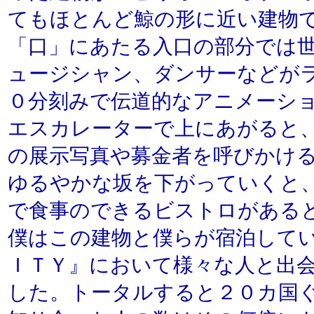
てもほとんど鯨の形に近い建物
「口」にあたる入口の部分では
ュージシャン、ダンサーなどが
０分刻みで伝道的なアニメーシ
エスカレーターで上にあがると
の展示写真や募金者を呼びかけ
ゆるやかな坂を下がっていくと
で食事のできるビストロがある
僕はこの建物と僕らが宿泊して
ＩＴＹ』において様々な人と出
した。トータルすると２０カ国