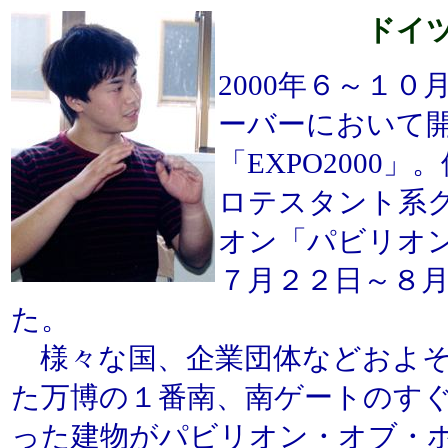
ドイ
2000年６～１
ーバーにおいて
「EXPO2000
ロテスタント系
オン「パビリオ
７月２２日～８
た。
様々な国、企業団体などおよそ
た万博の１番南、南ゲートのす
った建物がパビリオン・オブ・