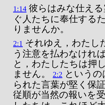
彼らはみな仕える
1:14
ぐ人たちに奉仕する
りませんか。
それゆえ，わたし
2:1
う注意を払わなけれ
と，わたしたちは押
ません。
というの
2:2
られた言葉が堅く保
従順が当然の報いを