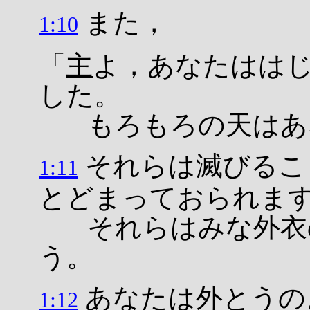
また，
1:10
「
主
よ，あなたはは
した。
もろもろの天はあ
それらは滅びるこ
1:11
とどまっておられま
それらはみな外衣の
う。
あなたは外とうの
1:12