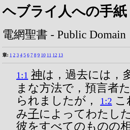
ヘブライ人への手紙
電網聖書 - Public Domain
章:
1
2
3
4
5
6
7
8
9
10
11
12
13
神
は，過去には，
1:1
まな方法で，預言者
られましたが，
こ
1:2
み
子
によってわたし
彼をすべてのものの