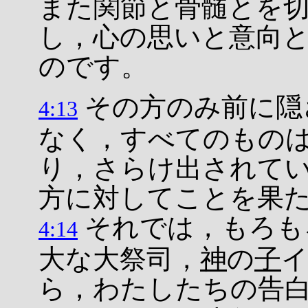
また関節と骨髄とを
し，心の思いと意向
のです。
その方のみ前に隠
4:13
なく，すべてのもの
り，さらけ出されて
方に対してことを果
それでは，もろも
4:14
大な大祭司，
神
の
子
ら，わたしたちの告