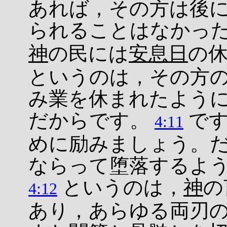
あれば，その方は後
られることはなかっ
神
の民には
安息日
の
というのは，その方
み業を休まれたよう
だからです。
です
4:11
めに励みましょう。
ならって堕落するよ
というのは，
神
の
4:12
あり，あらゆる両刃