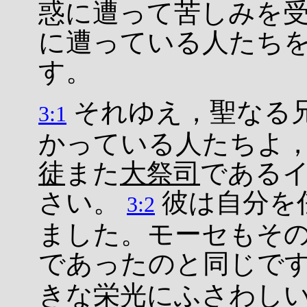
惑に遭って苦しみを
に遭っている人たち
す。
それゆえ，聖なる
3:1
かっている人たちよ
徒
また
大祭司
である
さい。
彼は自分を
3:2
ました。モーセもそ
であったのと同じで
きな栄光にふさわし