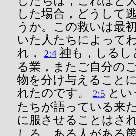
したちは，これほど
した場合，どうして
うか。この救いは最
いた人たちによって
れ，
神
も，しるし
2:4
る業，またご自分の
物を分け与えること
れたのです。
とい
2:5
たちが語っている来
に服させることはさ
しろ，ある人がある