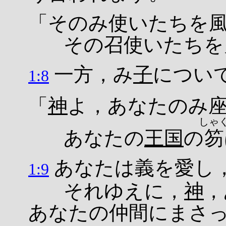
「そのみ使いたちを
その召使いたちを火
一方，み
子
につい
1:8
「
神
よ，あなたのみ
しゃ
あなたの
王国
の
笏
あなたは義を愛し
1:9
それゆえに，
神
，
あなたの仲間にまさ