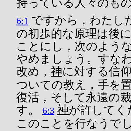
持っている人々のも
ですから，わたし
6:1
の初歩的な原理は後
ことにし，次のよう
やめましょう。すな
改め，
神
に対する信
ついての教え，手を
復活，そして永遠の
す。
神
が許してく
6:3
このことを行なうで