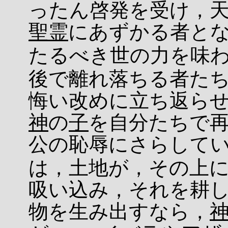
ったん啓発を受け，
聖霊
にあずかる者と
たるべき世の力を味
後で離れ落ちる者た
悔い改めに立ち返ら
神
の
子
を自分たちで
公の恥辱にさらして
は，土地が，その上
吸い込み，それを耕
物を生み出すなら，