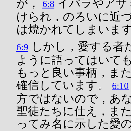
が，
イバラやアザ
6:8
けられ，のろいに近
は焼かれてしまいま
しかし，愛する者
6:9
ように語ってはいて
もっと良い事柄，ま
確信しています。
6:10
方ではないので，あ
聖徒たちに仕え，ま
ってみ名に示した愛