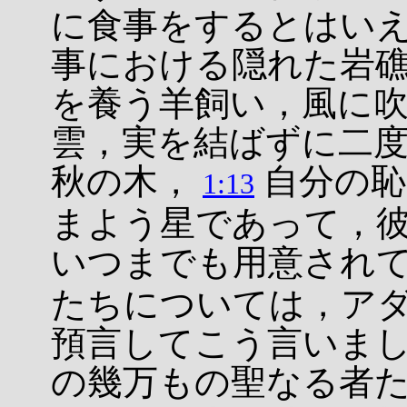
に食事をするとはい
事における隠れた岩
を養う羊飼い，風に
雲，実を結ばずに二
秋の木，
自分の恥
1:13
まよう星であって，
いつまでも用意され
たちについては，ア
預言してこう言いま
の幾万もの聖なる者