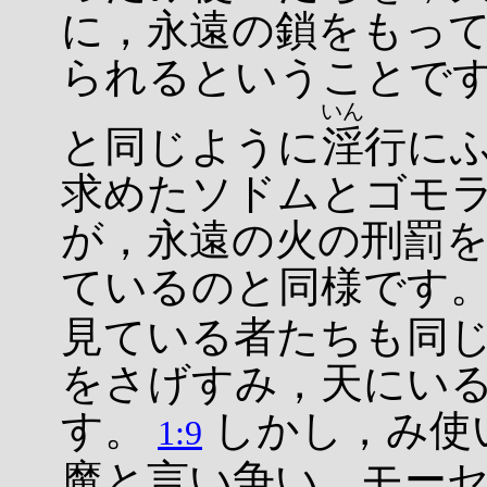
に，永遠の鎖をもっ
られるということで
いん
と同じように
淫
行に
求めたソドムとゴモ
が，永遠の火の刑罰
ているのと同様です
見ている者たちも同
をさげすみ，天にい
す。
しかし，み使
1:9
魔と言い争い，モー