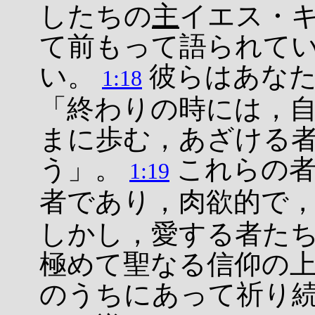
したちの
主
イエス・
て前もって語られて
い。
彼らはあなた
1:18
「終わりの時には，
まに歩む，あざける
う」。
これらの者
1:19
者であり，肉欲的で
しかし，愛する者た
極めて聖なる信仰の
のうちにあって祈り