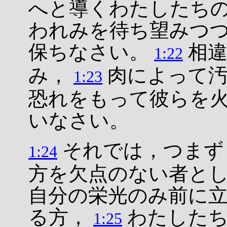
へと導くわたしたち
われみを待ち望みつ
保ちなさい。
相違
1:22
み，
肉によって汚
1:23
恐れをもって彼らを
いなさい。
それでは，つまず
1:24
方を欠点のない者と
自分の栄光のみ前に
る方，
わたした
1:25