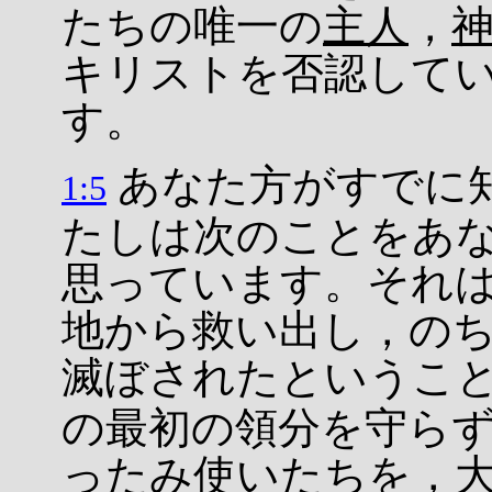
たちの唯一の
主人
，
キリストを否認して
す。
あなた方がすでに
1:5
たしは次のことをあ
思っています。それ
地から救い出し，の
滅ぼされたというこ
の最初の領分を守ら
ったみ使いたちを，