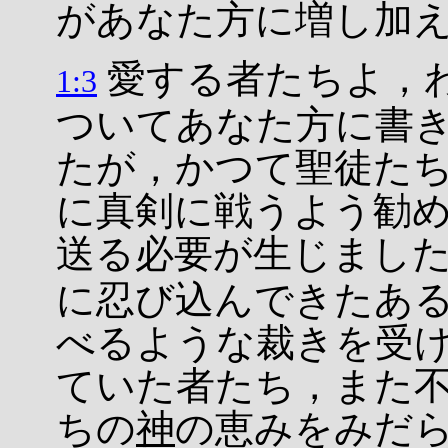
があなた方に増し加
愛する者たちよ，
1:3
ついてあなた方に書
たが，かつて聖徒た
に真剣に戦うよう勧
送る必要が生じまし
に忍び込んできたあ
べるような裁きを受
ていた者たち，また
ちの
神
の恵みをみだ