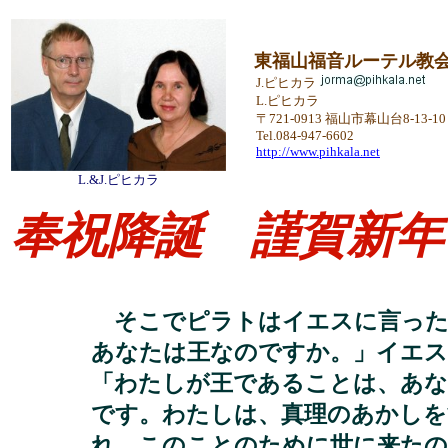
東福山福音ルーテル教
J.ピヒカラ
L.ピヒカラ
〒721-0913 福山市幕山台8-13-10
Tel.084-947-6602
http://www.pihkala.net
L.&J.
ピヒカラ
奉祝降誕 謹賀新年
そこでピラトはイエスに言った
あなたは王なのですか。」イエス
「わたしが王であることは、あ
です。わたしは、真理のあかしを
れ、このことのために世に来たの