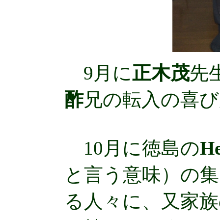
9月に
正木茂
先
酢
兄の転入の喜び
10月に徳島の
He
と言う意味）の集
る人々に、又家族