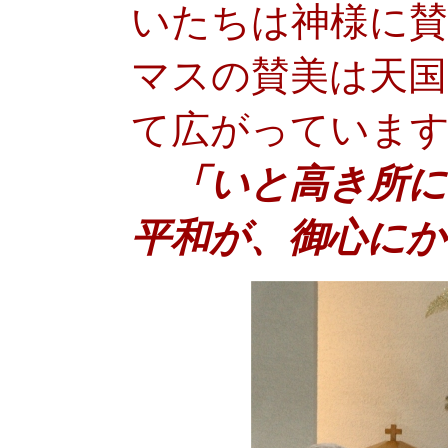
いたちは神様に
マスの賛美は天国
て広がっていま
「いと高き所に
平和が、御心にか