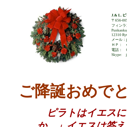
J.& L.
〒656-0
フィンラ
Punkankuj
12310 Ryt
メール：jo
Ｈ
Ｐ
： ww
電話： 09
Skype: j
ご降誕おめでと
ピラトはイエスに
か。」イエスは答え