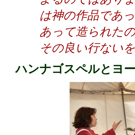
は神の作品であ
あって造られた
その良い行ない
ハンナゴスペルとヨ