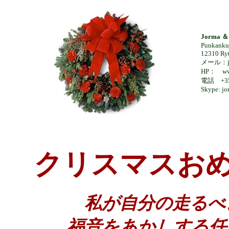
Jorma ＆ 
Punkankuj
12310 Ryt
メール：jor
HP： www
電話 +35
Skype: jo
クリスマスお
私が自分の走るべ
福音をあかしする任