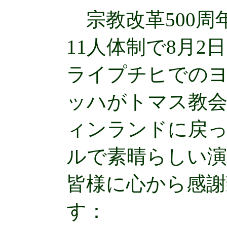
宗教改革500周
11人体制で8月
ライプチヒでのヨ
ッハがトマス教
ィンランドに戻
ルで素晴らしい
皆様に心から感謝
す：