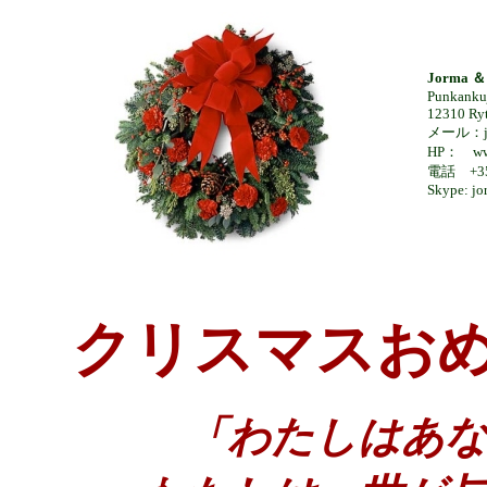
Jorma ＆ 
Punkankuj
12310 Ryt
メール：jor
HP： www
電話 +35
Skype: jo
クリスマスお
「わたしはあな