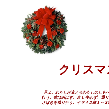
クリスマ
見よ。わたしが支えるわたしのしもべ
行う。彼は叫ばず、言 い争わず、通
さばきを執り行う。イザ４２章１～３