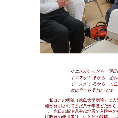
イエスがいるから 明日
イエスが いるから 恐れ
イエスが いるから 人生
彼に全てを委ねた今は
私はこの病院（徳島大学病院）に入
器が発明されてまだ八十年ほどだから
し、先日の新潟県中越地震で入院中の
呼吸器の使用者は、生と死の狭間にい