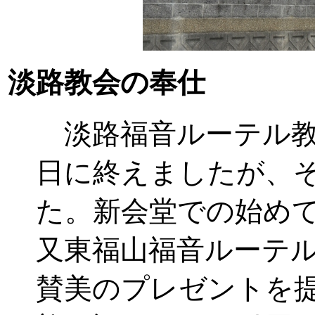
淡路教会の奉仕
淡路福音ルーテル教会
日に終えましたが、
た。新会堂での始め
又東福山福音ルーテ
賛美のプレゼントを