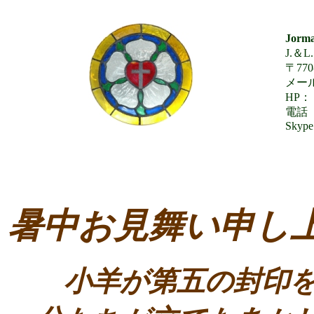
Jorma
J.＆
〒77
メール：
HP： 
電話 0
Skype
暑中お見舞い申し
小羊が第五の封印を