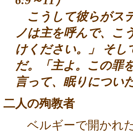
6:9～11）
こうして彼らがステ
ノは主を呼んで、こ
けください。」 そし
だ。「主よ。この罪
言って、眠りについた。
二人の殉教者
ベルギーで開かれた