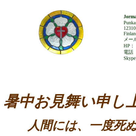
Jorma
Punkan
12310
Finla
メール：
HP： 
電話 
Skype
暑中お見舞い申し
人間には、一度死ぬ