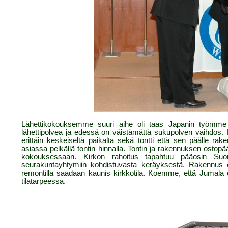
Lähettikokouksemme suuri aihe oli taas Japanin työmme 
lähettipolvea ja edessä on väistämättä sukupolven vaihdos. Il
erittäin keskeiseltä paikalta sekä tontti että sen päälle ra
asiassa pelkällä tontin hinnalla. Tontin ja rakennuksen osto
kokouksessaan. Kirkon rahoitus tapahtuu pääosin Suo
seurakuntayhtymiin kohdistuvasta keräyksestä. Rakennus on 
remontilla saadaan kaunis kirkkotila. Koemme, että Jumal
tilatarpeessa.