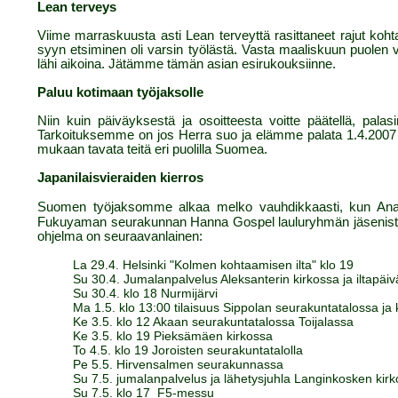
Lean terveys
Viime marraskuusta asti Lean terveyttä rasittaneet rajut koht
syyn etsiminen oli varsin työlästä. Vasta maaliskuun puolen väli
lähi aikoina. Jätämme tämän asian esirukouksiinne.
Paluu kotimaan työjaksolle
Niin kuin päiväyksestä ja osoitteesta voitte päätellä, pal
Tarkoituksemme on jos Herra suo ja elämme palata 1.4.2007 j
mukaan tavata teitä eri puolilla Suomea.
Japanilaisvieraiden kierros
Suomen työjaksomme alkaa melko vauhdikkaasti, kun Ana
Fukuyaman seurakunnan Hanna Gospel lauluryhmän jäsenistä
ohjelma on seuraavanlainen:
La 29.4. Helsinki "Kolmen kohtaamisen ilta" klo 19
Su 30.4. Jumalanpalvelus Aleksanterin kirkossa ja iltapäi
Su 30.4. klo 18 Nurmijärvi
Ma 1.5. klo 13:00 tilaisuus Sippolan seurakuntatalossa j
Ke 3.5. klo 12 Akaan seurakuntatalossa Toijalassa
Ke 3.5. klo 19 Pieksämäen kirkossa
To 4.5. klo 19 Joroisten seurakuntatalolla
Pe 5.5. Hirvensalmen seurakunnassa
Su 7.5. jumalanpalvelus ja lähetysjuhla Langinkosken kir
Su 7.5. klo 17 F5-messu