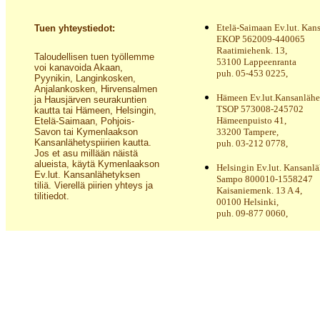
Etelä-Saimaan Ev.lut. Kan
Tuen yhteystiedot:
EKOP 562009-440065
Raatimiehenk. 13,
Taloudellisen tuen työllemme
53100 Lappeenranta
voi kanavoida Akaan,
puh. 05-453 0225,
Pyynikin, Langinkosken,
Anjalankosken, Hirvensalmen
Hämeen Ev.lut.Kansanlähe
ja Hausjärven seurakuntien
TSOP 573008-245702
kautta tai Hämeen, Helsingin,
Hämeenpuisto 41,
Etelä-Saimaan, Pohjois-
Savon tai Kymenlaakson
33200 Tampere,
Kansanlähetyspiirien kautta.
puh. 03-212 0778,
Jos et asu millään näistä
alueista, käytä Kymenlaakson
Helsingin Ev.lut. Kansanlä
Ev.lut. Kansanlähetyksen
Sampo 800010-1558247
tiliä. Vierellä piirien yhteys ja
Kaisaniemenk. 13 A 4,
tilitiedot.
00100 Helsinki,
puh. 09-877 0060,