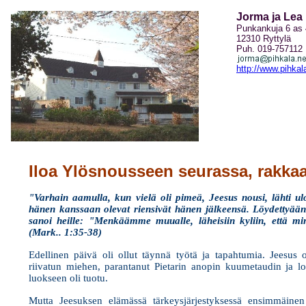
Jorma ja Lea
Punkankuja 6 as 
12310 Ryttylä
Puh. 019-757112
http://www.pihkal
Iloa Ylösnousseen seurassa, rakkaa
"Varhain aamulla, kun vielä oli pimeä, Jeesus nousi, lähti ul
hänen kanssaan olevat riensivät hänen jälkeensä. Löydettyään 
sanoi heille: "Menkäämme muualle, läheisiin kyliin, että min
(Mark.. 1:35-38)
Edellinen päivä oli ollut täynnä työtä ja tapahtumia. Jeesus 
riivatun miehen, parantanut Pietarin anopin kuumetaudin ja lo
luokseen oli tuotu.
Mutta Jeesuksen elämässä tärkeysjärjestyksessä ensimmäinen