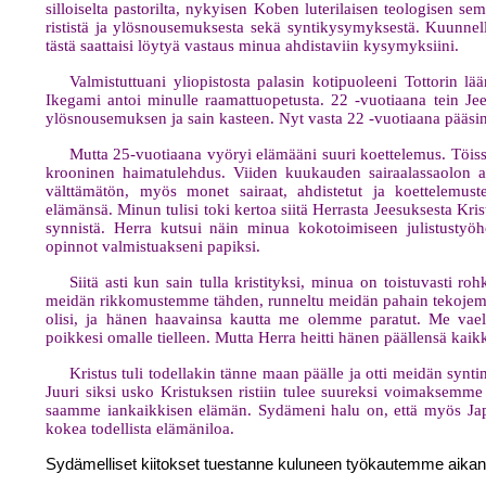
silloiselta pastorilta, nykyisen Koben luterilaisen teologisen se
rististä ja ylösnousemuksesta sekä syntikysymyksestä. Kuunnelle
tästä saattaisi löytyä vastaus minua ahdistaviin kysymyksiini.
Valmistuttuani yliopistosta palasin kotipuoleeni Tottorin lä
Ikegami antoi minulle raamattuopetusta. 22 -vuotiaana tein Je
ylösnousemuksen ja sain kasteen. Nyt vasta 22 -vuotiaana pääsin
Mutta 25-vuotiaana vyöryi elämääni suuri koettelemus. Töissä o
krooninen haimatulehdus. Viiden kuukauden sairaalassaolon aik
välttämätön, myös monet sairaat, ahdistetut ja koettelemust
elämänsä. Minun tulisi toki kertoa siitä Herrasta Jeesuksesta Kris
synnistä. Herra kutsui näin minua kokotoimiseen julistustyöhö
opinnot valmistuakseni papiksi.
Siitä asti kun sain tulla kristityksi, minua on toistuvasti 
meidän rikkomustemme tähden, runneltu meidän pahain tekojemme
olisi, ja hänen haavainsa kautta me olemme paratut. Me vael
poikkesi omalle tielleen. Mutta Herra heitti hänen päällensä kai
Kristus tuli todellakin tänne maan päälle ja otti meidän sy
Juuri siksi usko Kristuksen ristiin tulee suureksi voimaksemme 
saamme iankaikkisen elämän. Sydämeni halu on, että myös Japa
kokea todellista elämäniloa.
Sydämelliset kiitokset tuestanne kuluneen työkautemme aikan