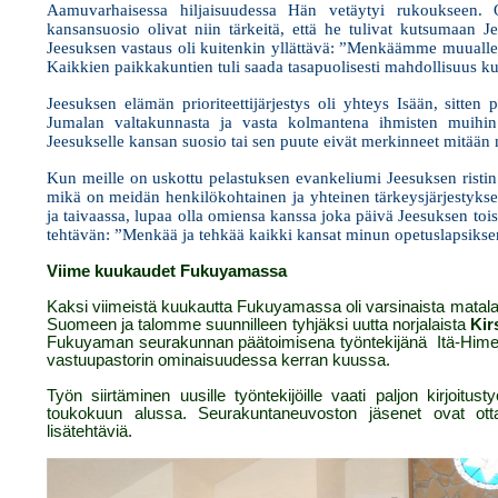
Aamuvarhaisessa hiljaisuudessa Hän vetäytyi rukoukseen. O
kansansuosio olivat niin tärkeitä, että he tulivat kutsumaan 
Jeesuksen vastaus oli kuitenkin yllättävä: ”Menkäämme muualle!”
Kaikkien paikkakuntien tuli saada tasapuolisesti mahdollisuus k
Jeesuksen elämän prioriteettijärjestys oli yhteys Isään, sitten 
Jumalan valtakunnasta ja vasta kolmantena ihmisten muihin 
Jeesukselle kansan suosio tai sen puute eivät merkinneet mitään 
Kun meille on uskottu pelastuksen evankeliumi Jeesuksen risti
mikä on meidän henkilökohtainen ja yhteinen tärkeysjärjestyks
ja taivaassa, lupaa olla omiensa kanssa joka päivä Jeesuksen tois
tehtävän: ”Menkää ja tehkää kaikki kansat minun opetuslapsikse
Viime kuukaudet Fukuyamassa
Kaksi viimeistä kuukautta Fukuyamassa oli varsinaista mata
Suomeen ja talomme suunnilleen tyhjäksi uutta norjalaista
Kir
Fukuyaman seurakunnan päätoimisena työntekijänä
Itä-Him
vastuupastorin ominaisuudessa kerran kuussa.
Työn siirtäminen uusille työntekijöille vaati paljon kirjoit
toukokuun alussa. Seurakuntaneuvoston jäsenet ovat ottan
lisätehtäviä.