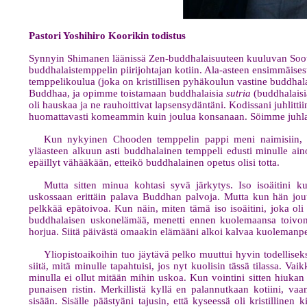
Pastori Yoshihiro Koorikin todistus
Synnyin Shimanen läänissä Zen-buddhalaisuuteen kuuluvan Sooto
buddhalaistemppelin piirijohtajan kotiin. Ala-asteen ensimmäisest
temppelikoulua (joka on kristillisen pyhäkoulun vastine buddhalaisu
Buddhaa, ja opimme toistamaan buddhalaisia
sutria
(buddhalaisia
oli hauskaa ja ne rauhoittivat lapsensydäntäni. Kodissani juhlit
huomattavasti komeammin kuin joulua konsanaan. Söimme juhlari
Kun nykyinen Chooden temppelin pappi meni naimisiin, pu
yläasteen alkuun asti buddhalainen temppeli edusti minulle ain
epäillyt vähääkään, etteikö buddhalainen opetus olisi totta.
Mutta sitten minua kohtasi syvä järkytys. Iso isoäitini kuo
uskossaan erittäin palava Buddhan palvoja. Mutta kun hän jout
pelkkää epätoivoa. Kun näin, miten tämä iso isoäitini, joka oli
buddhalaisen uskonelämää, menetti ennen kuolemaansa toivons
horjua. Siitä päivästä omaakin elämääni alkoi kalvaa kuolemanp
Yliopistoaikoihin tuo jäytävä pelko muuttui hyvin todellisek
siitä, mitä minulle tapahtuisi, jos nyt kuolisin tässä tilassa. Va
minulla ei ollut mitään mihin uskoa. Kun vointini sitten hiuka
punaisen ristin. Merkillistä kyllä en palannutkaan kotiini, v
sisään. Sisälle päästyäni tajusin, että kyseessä oli kristilline